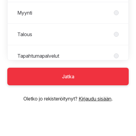
Myynti
Talous
Tapahtumapalvelut
Jatka
Tekniikka
Oletko jo rekisteröitynyt?
Kirjaudu sisään
.
Tekniset ja graafiset palvelut
Tuotanto