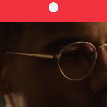
Siirry sisältöön
Messukeskus - The
real social media
Messukeskus on ainutlaatuinen
tapahtumakortteli. Synnytämme vuosittain
tuhansia kohtaamisia ja ilmiöitä
yhteistyössä eri toimialojen kanssa.
Kokoamme yhteen heimot ja viiteryhmät,
ja tarjoamme heille ainutlaatuisia