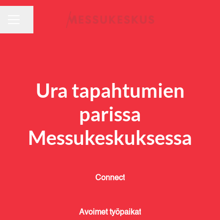
URAVALIKKO
Jaa sivu
Ura tapahtumien
parissa
Messukeskuksessa
Connect
Avoimet työpaikat