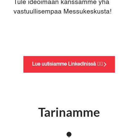
Tule ideoimaan kanssamme yhä
vastuullisempaa Messukeskusta!
Lue uutisiamme LinkedInissä 👉🏼
Tarinamme