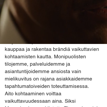
mahdollisuuksia tuntea, kokea, innostua ja
muistaa.
Tiloissamme järjestetään vuosittain noin
sata messutapahtumaa ja tuhat kokousta
ja kongressia.
Tarjoamme poikkeuksellisen alustan tehdä
kauppaa ja rakentaa brändiä vaikuttavien
kohtaamisten kautta. Monipuolisten
tilojemme, palveluidemme ja
asiantuntijoidemme ansiosta vain
mielikuvitus on rajana asiakkaidemme
tapahtumatoiveiden toteuttamisessa.
Aito kohtaaminen voittaa
vaikuttavuudessaan aina. Siksi