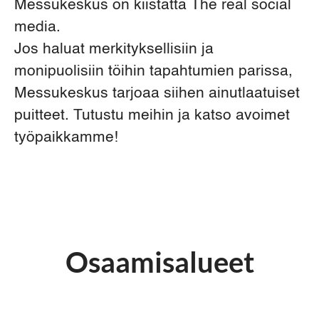
Messukeskus on kiistatta The real social
media.
Jos haluat merkityksellisiin ja
monipuolisiin töihin tapahtumien parissa,
Messukeskus tarjoaa siihen ainutlaatuiset
puitteet. Tutustu meihin ja katso avoimet
työpaikkamme!
Osaamisalueet
Markkinointi ja viestintä
Myynti
Tapahtumapalvelut