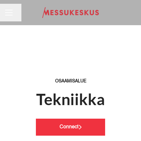
URAVALIKKO
Jaa sivu
OSAAMISALUE
Tekniikka
Connect