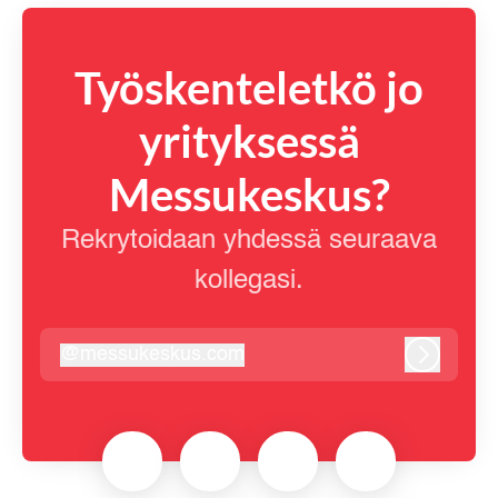
Työskenteletkö jo
yrityksessä
Messukeskus?
Rekrytoidaan yhdessä seuraava
kollegasi.
@
messukeskus.com
messukeskus.com
Kirjaudu