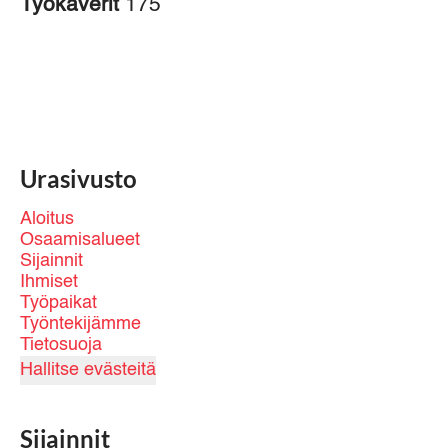
Työkaverit
175
Urasivusto
Aloitus
Osaamisalueet
Sijainnit
Ihmiset
Työpaikat
Työntekijämme
Tietosuoja
Hallitse evästeitä
Sijainnit