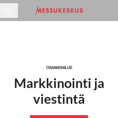
URAVALIKKO
Jaa sivu
OSAAMISALUE
Markkinointi ja
viestintä