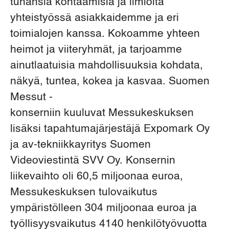
tuhansia kohtaamisia ja ilmiöitä
yhteistyössä asiakkaidemme ja eri
toimialojen kanssa. Kokoamme yhteen
heimot ja viiteryhmät, ja tarjoamme
ainutlaatuisia mahdollisuuksia kohdata,
näkyä, tuntea, kokea ja kasvaa. Suomen
Messut -
konserniin kuuluvat Messukeskuksen
lisäksi tapahtumajärjestäjä Expomark Oy
ja av-tekniikkayritys Suomen
Videoviestintä SVV Oy. Konsernin
liikevaihto oli 60,5 miljoonaa euroa,
Messukeskuksen tulovaikutus
ympäristölleen 304 miljoonaa euroa ja
työllisyysvaikutus 4140 henkilötyövuotta