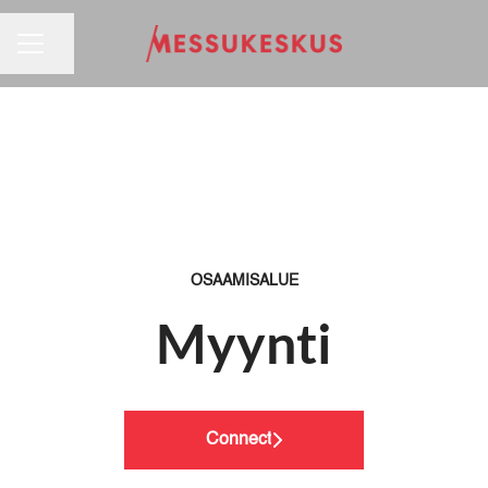
URAVALIKKO
Jaa sivu
OSAAMISALUE
Myynti
Connect