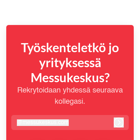
Työskenteletkö jo
yrityksessä
Messukeskus?
Rekrytoidaan yhdessä seuraava
kollegasi.
@
messukeskus.com
messukeskus.com
Kirjaudu