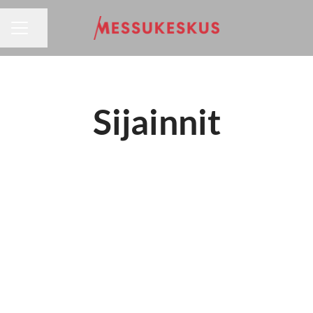
URAVALIKKO
Jaa sivu
Sijainnit
Helsingin Messukeskus