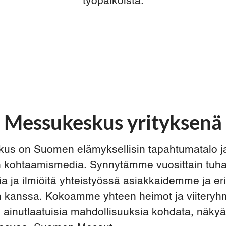
työpaikoista.
Messukeskus yrityksenä
us on Suomen elämyksellisin tapahtumatalo j
in kohtaamismedia. Synnytämme vuosittain tuh
a ja ilmiöitä yhteistyössä asiakkaidemme ja eri
n kanssa. Kokoamme yhteen heimot ja viiteryhm
ainutlaatuisia mahdollisuuksia kohdata, näkyä,