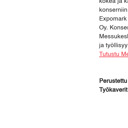
kokea ja 
konserniin
Expomark 
Oy. Konser
Messukesk
ja työllis
Tutustu M
Perustett
Työkaveri