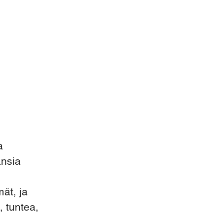
a
ansia
ät, ja
 tuntea,