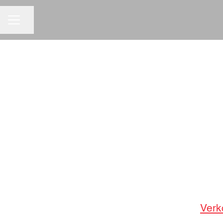
URAVALIKKO
Jaa sivu
Verk