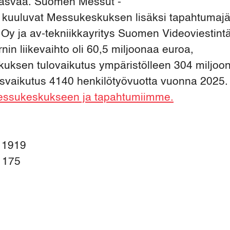
kasvaa. Suomen Messut -
 kuuluvat Messukeskuksen lisäksi tapahtumajä
Oy ja av-tekniikkayritys Suomen Videoviestin
nin liikevaihto oli 60,5 miljoonaa euroa,
uksen tulovaikutus ympäristölleen 304 miljoo
yysvaikutus 4140 henkilötyövuotta vuonna 2025.
essukeskukseen ja tapahtumiimme.
u
1919
t
175