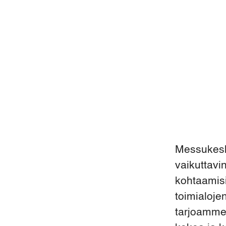
Messukesk
vaikuttav
kohtaamisi
toimialoje
tarjoamme 