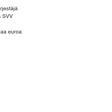
rjestäjä
tä SVV
naa euroa