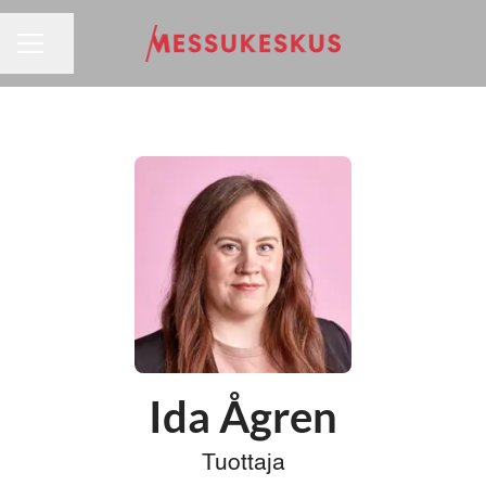
URAVALIKKO
Jaa sivu
Ida Ågren
Tuottaja