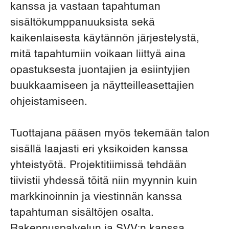
kanssa ja vastaan tapahtuman
sisältökumppanuuksista sekä
kaikenlaisesta käytännön järjestelystä,
mitä tapahtumiin voikaan liittyä aina
opastuksesta juontajien ja esiintyjien
buukkaamiseen ja näytteilleasettajien
ohjeistamiseen.
Tuottajana pääsen myös tekemään talon
sisällä laajasti eri yksikoiden kanssa
yhteistyötä. Projektitiimissä tehdään
tiivistii yhdessä töitä niin myynnin kuin
markkinoinnin ja viestinnän kanssa
tapahtuman sisältöjen osalta.
Rakennuspalvelun ja SVV:n kanssa