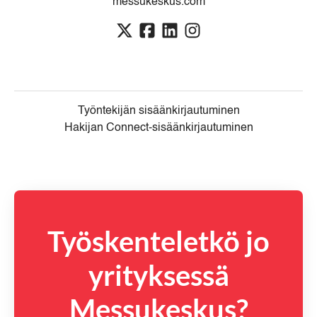
messukeskus.com
Työntekijän sisäänkirjautuminen
Hakijan Connect-sisäänkirjautuminen
Työskenteletkö jo
yrityksessä
Messukeskus?