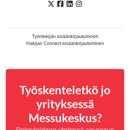
Työntekijän sisäänkirjautuminen
Hakijan Connect-sisäänkirjautuminen
Työskenteletkö jo
yrityksessä
Messukeskus?
Rekrytoidaan yhdessä seuraava